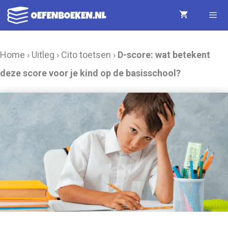
Ga
naar
de
Menu
Home
›
Uitleg
›
Cito toetsen
›
D-score: wat betekent
inhoud
deze score voor je kind op de basisschool?