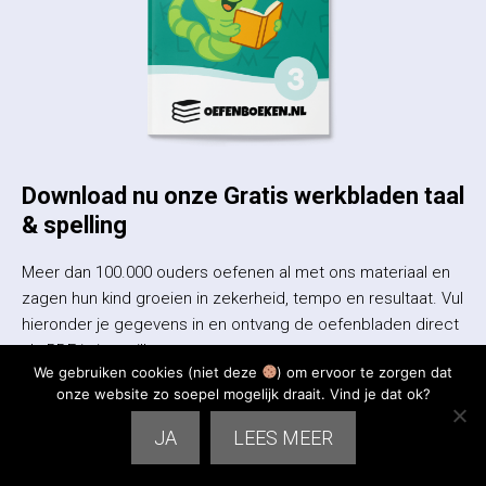
Download nu onze Gratis werkbladen taal
& spelling
Meer dan 100.000 ouders oefenen al met ons materiaal en
zagen hun kind groeien in zekerheid, tempo en resultaat. Vul
hieronder je gegevens in en ontvang de oefenbladen direct
als PDF in je mailbox.
We gebruiken cookies (niet deze
) om ervoor te zorgen dat
onze website zo soepel mogelijk draait. Vind je dat ok?
JA
LEES MEER