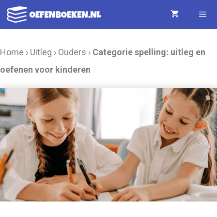
Ga
naar
de
Menu
Home
›
Uitleg
›
Ouders
›
Categorie spelling: uitleg en
inhoud
oefenen voor kinderen