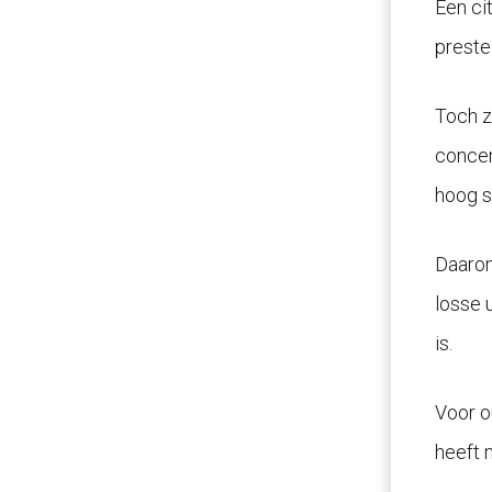
Een ci
preste
Toch z
concen
hoog s
Daarom
losse u
is.
Voor o
heeft m