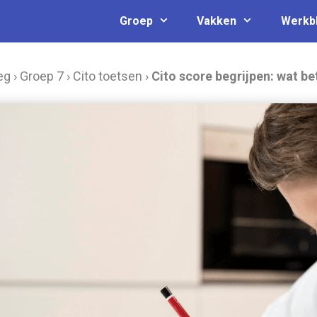
Groep
Vakken
Werkb
eg
›
Groep 7
›
Cito toetsen
›
Cito score begrijpen: wat be