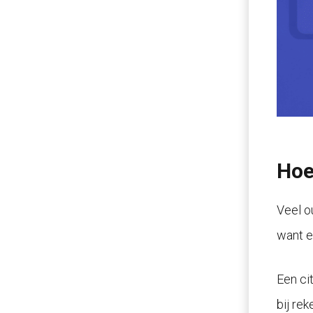
Hoe
Veel o
want ee
Een ci
bij re