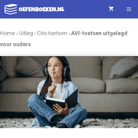
Ga
naar
de
Menu
Home
›
Uitleg
›
Cito toetsen
›
AVI-toetsen uitgelegd
inhoud
voor ouders