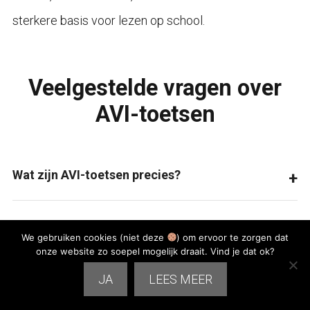
sterkere basis voor lezen op school.
Veelgestelde vragen over
AVI-toetsen
Wat zijn AVI-toetsen precies?
Is AVI hetzelfde als begrijpend lezen?
We gebruiken cookies (niet deze
) om ervoor te zorgen dat
onze website zo soepel mogelijk draait. Vind je dat ok?
Hoe vaak wordt een AVI-toets afgenomen?
JA
LEES MEER