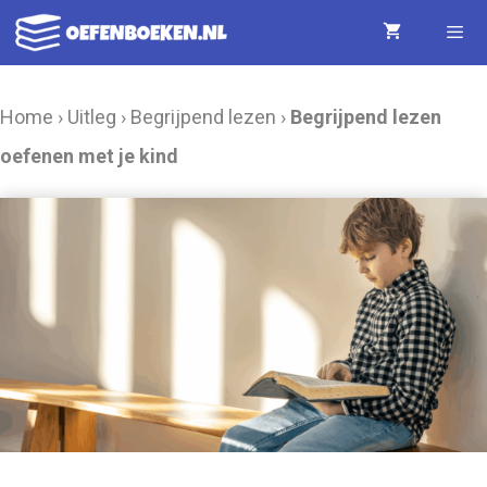
Ga
naar
de
Menu
Home
›
Uitleg
›
Begrijpend lezen
›
Begrijpend lezen
inhoud
oefenen met je kind