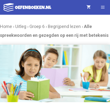
Ga
naar
de
Menu
Home
›
Uitleg
›
Groep 6
›
Begrijpend lezen
›
Alle
inhoud
spreekwoorden en gezegden op een rij met betekenis