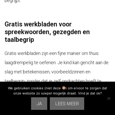
begrijpt.
Gratis werkbladen voor
spreekwoorden, gezegden en
taalbegrip
Gratis werkbladen zijn een fijne manier om thuis
laagdrempelig te oefenen. Je kind kan gericht aan de
slag met betekenissen, voorbeeldzinnen en
taalbegrip, zonder dat je zelf opdrachten hoeft te
We gebruiken cookies (niet deze
) om ervoor te zorgen dat
bedenken.
onze website zo soepel mogelijk draait. Vind je dat ok?
JA
LEES MEER
Voor spreekwoorden en gezegden zijn vooral