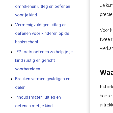
Je kun
omrekenen uitleg en oefenen
precies
voor je kind
Vermenigvuldigen uitleg en
Voor k
oefenen voor kinderen op de
twee r
basisschool
vierka
IEP toets oefenen zo help je je
kind rustig en gericht
voorbereiden
Waa
Breuken vermenigvuldigen en
Kubiek
delen
hoe je
Inhoudsmaten: uitleg en
aftrek
oefenen met je kind