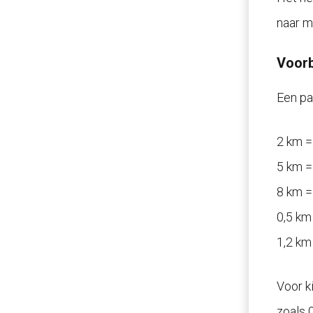
naar m
Voor
Een pa
2 km =
5 km =
8 km =
0,5 km
1,2 km
Voor k
zoals 0