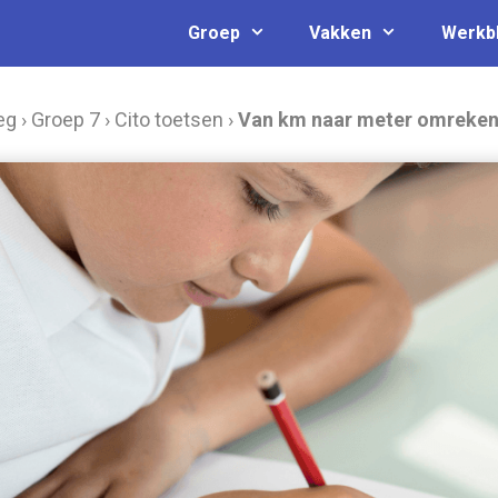
Groep
Vakken
Werkb
eg
›
Groep 7
›
Cito toetsen
›
Van km naar meter omreke