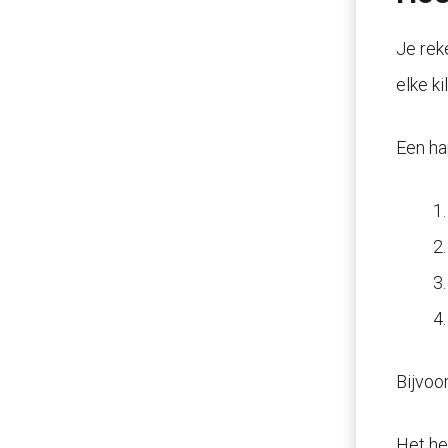
Je rek
elke k
Een ha
Bijvoo
Het he