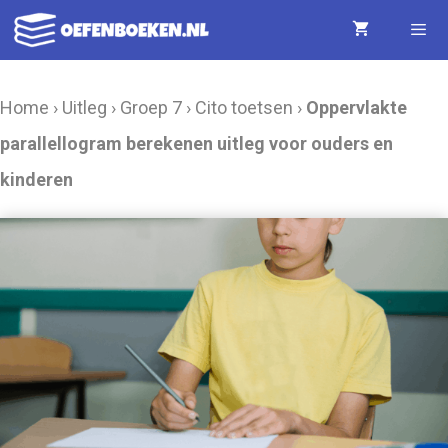
Ga
naar
de
Menu
Home
›
Uitleg
›
Groep 7
›
Cito toetsen
›
Oppervlakte
inhoud
parallellogram berekenen uitleg voor ouders en
kinderen