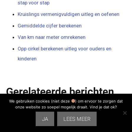
stap voor stap
Kruislings vermenigvuldigen uitleg en oefenen
Gemiddelde cijfer berekenen
Van km naar meter omrekenen
Opp cirkel berekenen uitleg voor ouders en
kinderen
Gerelateerde berichten
We gebruiken cookies (niet deze
) om ervoor te zorgen dat
onze website zo soepel mogelijk draait. Vind je dat ok?
JA
LEES MEER