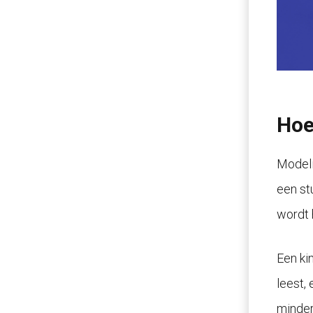
Hoe
Modeli
een st
wordt 
Een ki
leest,
minder