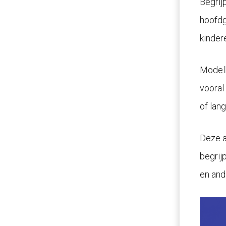
Begrij
hoofdg
kindere
Modell
vooral
of lan
Deze a
begrij
en and