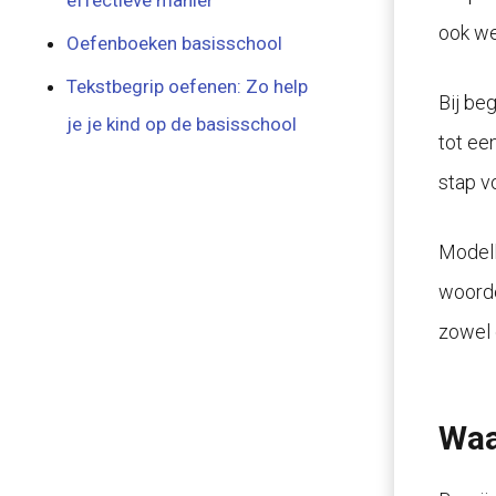
effectieve manier
ook w
Oefenboeken basisschool
Tekstbegrip oefenen: Zo help
Bij be
je je kind op de basisschool
tot ee
stap vo
Modell
woorde
zowel 
Waa