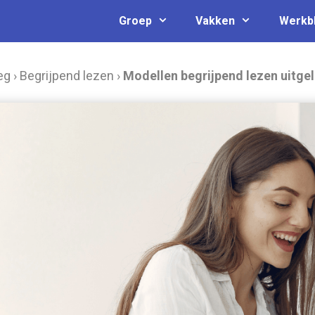
Groep
Vakken
Werkb
eg
›
Begrijpend lezen
›
Modellen begrijpend lezen uitge