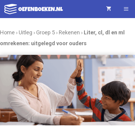
Ga
naar
de
Menu
Home
›
Uitleg
›
Groep 5
›
Rekenen
›
Liter, cl, dl en ml
inhoud
omrekenen: uitgelegd voor ouders