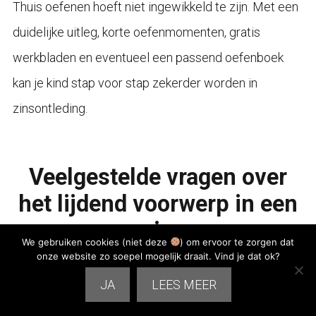
Thuis oefenen hoeft niet ingewikkeld te zijn. Met een
duidelijke uitleg, korte oefenmomenten, gratis
werkbladen en eventueel een passend oefenboek
kan je kind stap voor stap zekerder worden in
zinsontleding.
Veelgestelde vragen over
het lijdend voorwerp in een
zin
We gebruiken cookies (niet deze
) om ervoor te zorgen dat
onze website zo soepel mogelijk draait. Vind je dat ok?
JA
LEES MEER
Wat is het lijdend voorwerp in een zin?