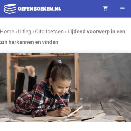
Ga
naar
de
Menu
Home
›
Uitleg
›
Cito toetsen
›
Lijdend voorwerp in een
inhoud
zin herkennen en vinden