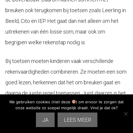
breuken ook terugkomen bij toetsen zoals Leerling in
Beeld, Cito en IEP. Het gaat dan niet alleen om het
uitrekenen van één losse som, maar ook om
begrijpen welke rekenstap nodig is.
Bij toetsen moeten kinderen vaak verschillende
rekenvaardigheden combineren. Ze moeten een som
goed lezen, herkennen dat het om breuken gaat en
daarna de juiste regel toepassen. Juist daarom is het
We gebruiken cookies (niet deze
) om ervoor te zorgen dat
belangrijk dat kinderen niet alleen trucjes leren, maar
onze website zo soepel mogelijk draait. Vind je dat ok?
ook snappen wat ze doen.
JA
LEES MEER