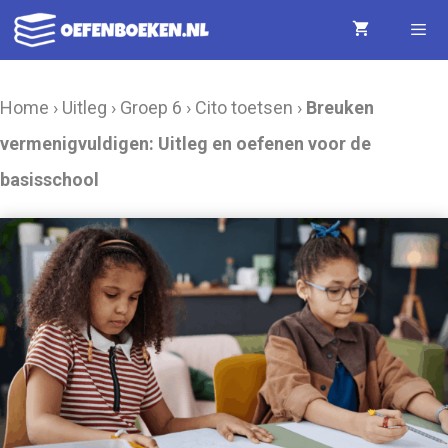
Ga
naar
de
Menu
Home
›
Uitleg
›
Groep 6
›
Cito toetsen
›
Breuken
inhoud
vermenigvuldigen: Uitleg en oefenen voor de
basisschool