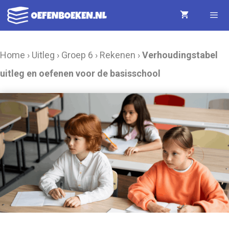
Ga
naar
de
Menu
Home
›
Uitleg
›
Groep 6
›
Rekenen
›
Verhoudingstabel
inhoud
uitleg en oefenen voor de basisschool