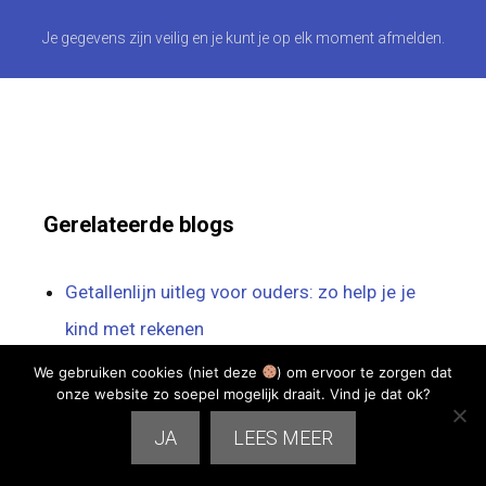
Je gegevens zijn veilig en je kunt je op elk moment afmelden.
Gerelateerde blogs
Getallenlijn uitleg voor ouders: zo help je je
kind met rekenen
IEP toets oefenen zo help je je kind rustig en
We gebruiken cookies (niet deze
) om ervoor te zorgen dat
onze website zo soepel mogelijk draait. Vind je dat ok?
gericht voorbereiden
JA
LEES MEER
IQ scores kind begrijpen wat betekent een IQ