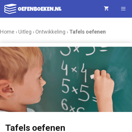
Ga
naar
de
Menu
Home
›
Uitleg
›
Ontwikkeling
›
Tafels oefenen
inhoud
Tafels oefenen