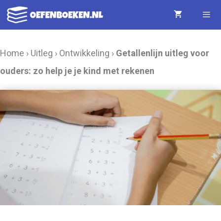
Ga
naar
de
Menu
Home
›
Uitleg
›
Ontwikkeling
›
Getallenlijn uitleg voor
inhoud
ouders: zo help je je kind met rekenen