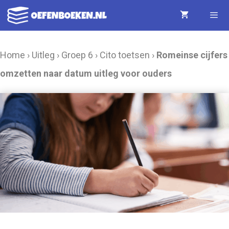
Ga
naar
de
Menu
Home
›
Uitleg
›
Groep 6
›
Cito toetsen
›
Romeinse cijfers
inhoud
omzetten naar datum uitleg voor ouders