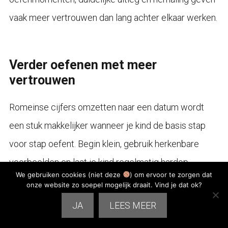
vaak meer vertrouwen dan lang achter elkaar werken.
Verder oefenen met meer
vertrouwen
Romeinse cijfers omzetten naar een datum wordt
een stuk makkelijker wanneer je kind de basis stap
voor stap oefent. Begin klein, gebruik herkenbare
voorbeelden en laat je kind regelmatig hardop
We gebruiken cookies (niet deze
) om ervoor te zorgen dat
uitleggen hoe het tot een antwoord komt.
onze website zo soepel mogelijk draait. Vind je dat ok?
JA
LEES MEER
Wil je je kind thuis breder ondersteunen met rekenen,