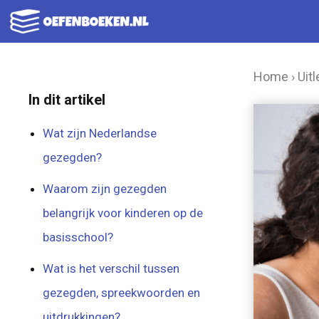
Ga
naar
de
Home
›
Uitl
inhoud
In dit artikel
Wat zijn Nederlandse
gezegden?
Waarom zijn gezegden
belangrijk voor kinderen op de
basisschool?
Wat is het verschil tussen
gezegden, spreekwoorden en
uitdrukkingen?