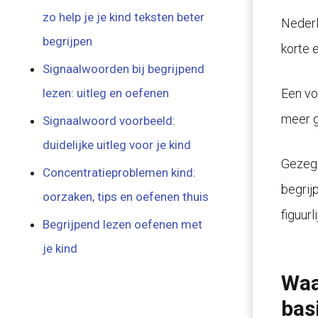
zo help je je kind teksten beter
Nederl
begrijpen
korte 
Signaalwoorden bij begrijpend
Een vo
lezen: uitleg en oefenen
meer g
Signaalwoord voorbeeld:
duidelijke uitleg voor je kind
Gezegd
Concentratieproblemen kind:
begrij
oorzaken, tips en oefenen thuis
figuur
Begrijpend lezen oefenen met
je kind
Waa
bas