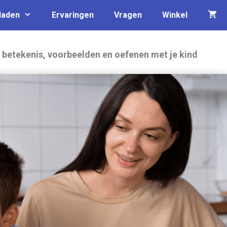
laden
Ervaringen
Vragen
Winkel
betekenis, voorbeelden en oefenen met je kind