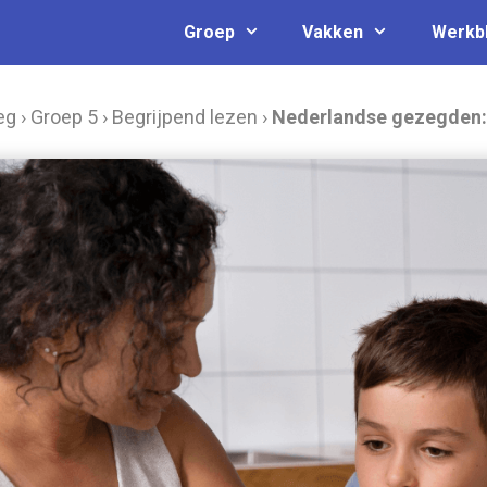
Groep
Vakken
Werkb
eg
›
Groep 5
›
Begrijpend lezen
›
Nederlandse gezegden: 