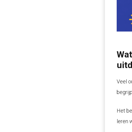
Wat
uit
Veel o
begrijp
Het bel
leren 