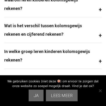
rekenen?
Wat is het verschil tussen kolomsgewijs
rekenen en cijferend rekenen?
In welke groep leren kinderen kolomsgewijs
rekenen?
Hoe kan mijn kind kolomsgewijs rekenen
We gebruiken cookies (niet deze
) om ervoor te zorgen dat
oefenen?
onze website zo soepel mogelijk draait. Vind je dat ok?
JA
LEES MEER
Is kolomsgewijs rekenen belangrijk voor Cito,