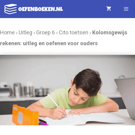
Ga
naar
de
Menu
Home
›
Uitleg
›
Groep 6
›
Cito toetsen
›
Kolomsgewijs
inhoud
rekenen: uitleg en oefenen voor ouders