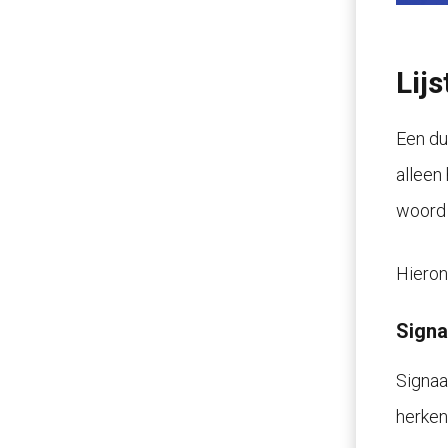
Lij
Een du
alleen
woord 
Hieron
Sign
Signaa
herken