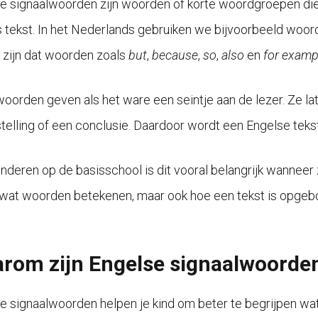
e signaalwoorden zijn woorden of korte woordgroepen die
s tekst. In het Nederlands gebruiken we bijvoorbeeld woor
 zijn dat woorden zoals
but
,
because
,
so
,
also
en
for examp
oorden geven als het ware een seintje aan de lezer. Ze lat
telling of een conclusie. Daardoor wordt een Engelse tekst 
inderen op de basisschool is dit vooral belangrijk wanneer 
 wat woorden betekenen, maar ook hoe een tekst is opge
rom zijn Engelse signaalwoorden 
e signaalwoorden helpen je kind om beter te begrijpen wat