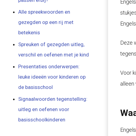
passen erbij?
Engels
Alle spreekwoorden en
stukje
gezegden op een rij met
Engels
betekenis
Deze w
Spreuken of gezegden uitleg,
tegens
verschil en oefenen met je kind
Presentaties onderwerpen:
Voor k
leuke ideeën voor kinderen op
alleen
de basisschool
Signaalwoorden tegenstelling:
uitleg en oefenen voor
Waa
basisschoolkinderen
Engels