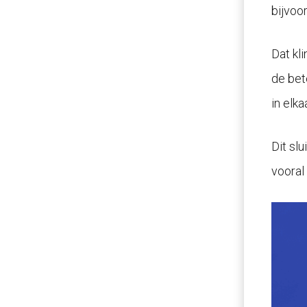
bijvoo
Dat kl
de bet
in elkaa
Dit sl
vooral