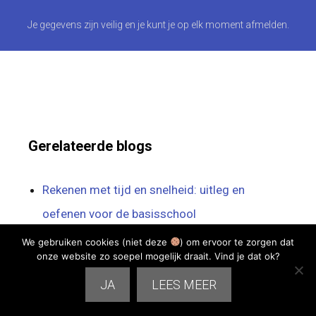
Je gegevens zijn veilig en je kunt je op elk moment afmelden.
Gerelateerde blogs
Rekenen met tijd en snelheid: uitleg en
oefenen voor de basisschool
Rekenen 1F niveau: wat betekent dit voor je
We gebruiken cookies (niet deze
) om ervoor te zorgen dat
onze website zo soepel mogelijk draait. Vind je dat ok?
kind?
JA
LEES MEER
Cijferend delen met rest: uitleg, stappenplan