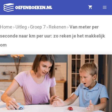
Ga
naar
de
Menu
Home
›
Uitleg
›
Groep 7
›
Rekenen
›
Van meter per
inhoud
seconde naar km per uur: zo reken je het makkelijk
om