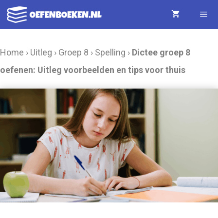
Ga
naar
de
Menu
Home
›
Uitleg
›
Groep 8
›
Spelling
›
Dictee groep 8
inhoud
oefenen: Uitleg voorbeelden en tips voor thuis