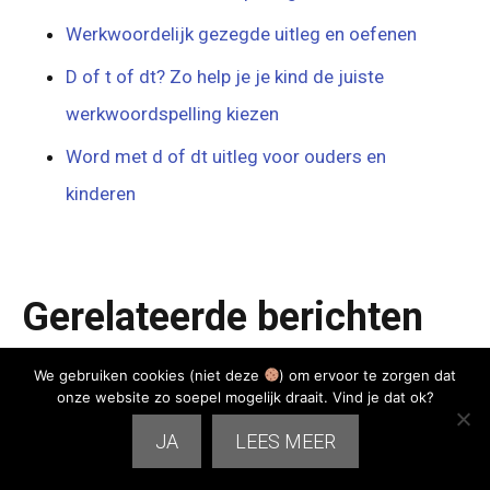
Werkwoordelijk gezegde uitleg en oefenen
D of t of dt? Zo help je je kind de juiste
werkwoordspelling kiezen
Word met d of dt uitleg voor ouders en
kinderen
Gerelateerde berichten
We gebruiken cookies (niet deze
) om ervoor te zorgen dat
onze website zo soepel mogelijk draait. Vind je dat ok?
JA
LEES MEER