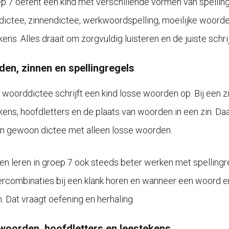
ep 7 oefent een kind met verschillende vormen van spelli
ictee, zinnendictee, werkwoordspelling, moeilijke woorde
ens. Alles draait om zorgvuldig luisteren en de juiste schri
en, zinnen en spellingregels
n woorddictee schrijft een kind losse woorden op. Bij een z
kens, hoofdletters en de plaats van woorden in een zin. D
n gewoon dictee met alleen losse woorden.
en leren in groep 7 ook steeds beter werken met spelling
tercombinaties bij een klank horen en wanneer een woord er
. Dat vraagt oefening en herhaling.
oorden, hoofdletters en leestekens