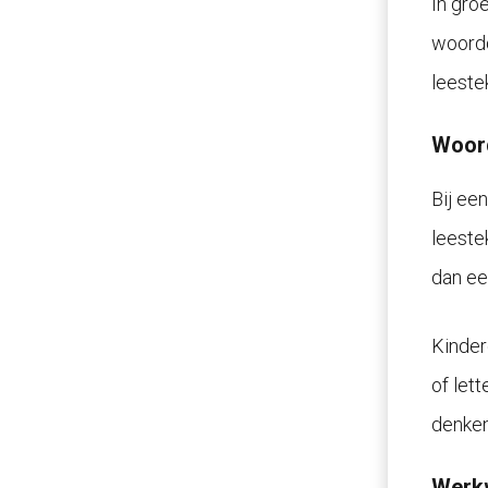
In gro
woordd
leestek
Woord
Bij ee
leeste
dan ee
Kinder
of let
denken
Werkw