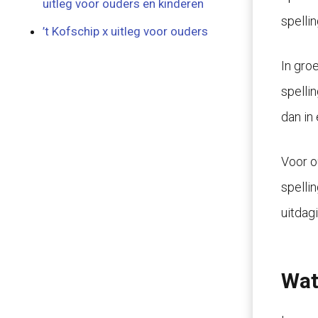
uitleg voor ouders en kinderen
spelli
’t Kofschip x uitleg voor ouders
In gro
spelli
dan in 
Voor o
spelli
uitdagi
Wat 