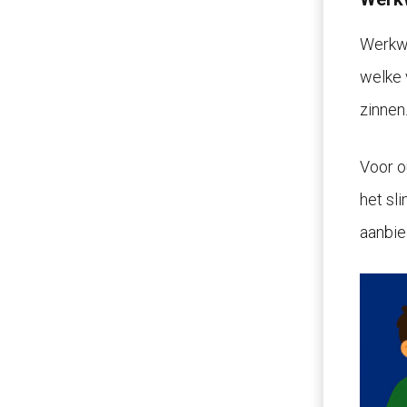
Werkwo
welke 
zinnen
Voor ou
het sl
aanbie