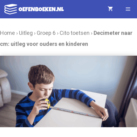
Ga
naar
de
Menu
Home
›
Uitleg
›
Groep 6
›
Cito toetsen
›
Decimeter naar
inhoud
cm: uitleg voor ouders en kinderen