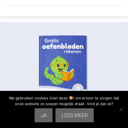
We gebruiken cookies (niet deze
) om ervoor te zorgen dat
onze website zo soepel mogelijk draait. Vind je dat ok?
JA
LEES MEER
Download nu onze Gratis werkbladen
Rekenen