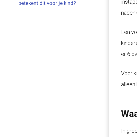
instap
betekent dit voor je kind?
nadenk
Een vo
kindere
er 6 ov
Voor k
alleen
Waa
In gro