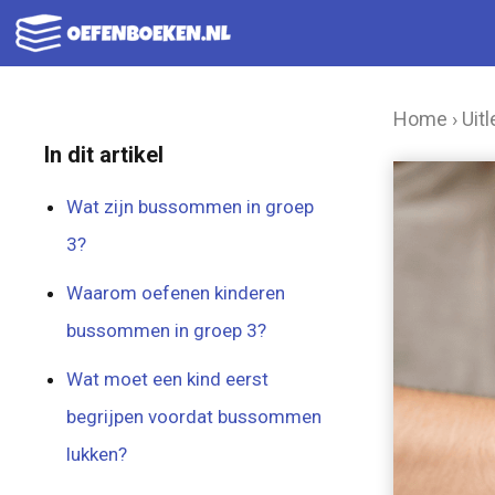
Ga
naar
de
Home
›
Uitl
inhoud
In dit artikel
Wat zijn bussommen in groep
3?
Waarom oefenen kinderen
bussommen in groep 3?
Wat moet een kind eerst
begrijpen voordat bussommen
lukken?