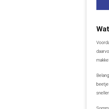
Wat
Voorda
daarvo
makkeli
Belangr
beetje 
snelle
Sommig