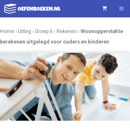
Ga
naar
de
Menu
Home
›
Uitleg
›
Groep 6
›
Rekenen
›
Woonoppervlakte
inhoud
berekenen uitgelegd voor ouders en kinderen