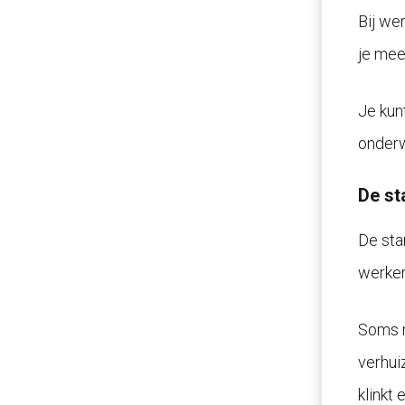
Bij we
je mees
Je kun
onderw
De st
De sta
werken
Soms m
verhui
klinkt 