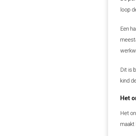
loop de
Een ha
meesta
werkwo
Dit is
kind d
Het o
Het on
maakt 