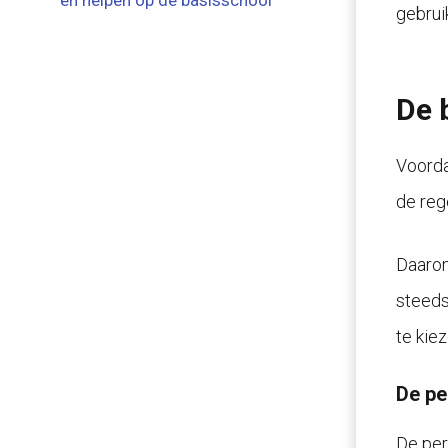
en helpen op de basisschool
gebrui
De 
Voorda
de reg
Daarom
steeds
te kiez
De pe
De per