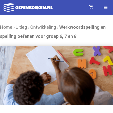
Ga
naar
de
Menu
Home
›
Uitleg
›
Ontwikkeling
›
Werkwoordspelling en
inhoud
spelling oefenen voor groep 6, 7 en 8