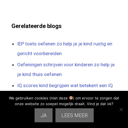
Gerelateerde blogs
IEP toets oefenen zo help je je kind rustig en
gericht voorbereiden
Oefeningen schrijven voor kinderen zo help je
je kind thuis oefenen
IQ scores kind begrijpen wat betekent een IQ
score voor je kind?
We gebruiken cookies (niet deze
) om ervoor te zorgen dat
onze website zo soepel mogelijk draait. Vind je dat ok?
Concentratieproblemen kind: oorzaken, tips en
JA
LEES MEER
oefenen thuis
Werkwoordschema gebruiken om