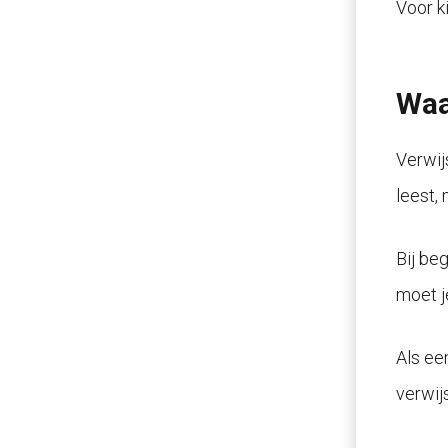
Voor k
Waa
Verwij
leest,
Bij beg
moet je
Als ee
verwij