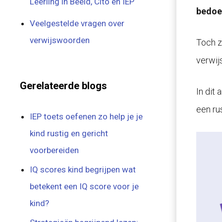
Leerling in Beeld, Cito en IEP
bedoe
Veelgestelde vragen over
verwijswoorden
Toch z
verwij
Gerelateerde blogs
In dit 
een ru
IEP toets oefenen zo help je je
kind rustig en gericht
voorbereiden
IQ scores kind begrijpen wat
betekent een IQ score voor je
kind?