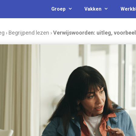
Groep
Vakken
Werkb
eg
›
Begrijpend lezen
›
Verwijswoorden: uitleg, voorbeel