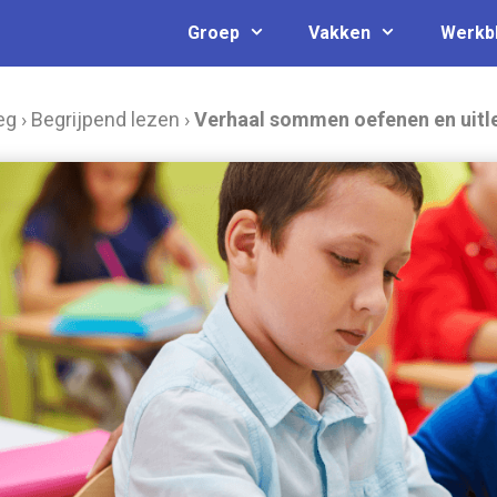
Groep
Vakken
Werkb
eg
›
Begrijpend lezen
›
Verhaal sommen oefenen en uitl