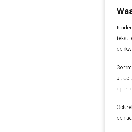
Waa
Kinder
tekst 
denkwe
Sommig
uit de 
optell
Ook re
een aan