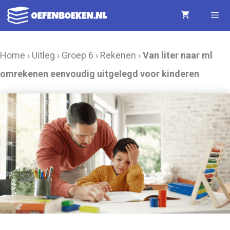
Ga
naar
de
Menu
Home
›
Uitleg
›
Groep 6
›
Rekenen
›
Van liter naar ml
inhoud
omrekenen eenvoudig uitgelegd voor kinderen