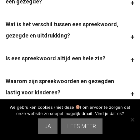
een gezegde?
Wat is het verschil tussen een spreekwoord,
gezegde en uitdrukking?
Is een spreekwoord altijd een hele zin?
Waarom zijn spreekwoorden en gezegden
lastig voor kinderen?
We gebruiken cookies (niet deze
) om ervoor te zorgen dat
onze website zo soepel mogelijk draait. Vind je dat ok?
Hoe kan mijn kind thuis oefenen met
JA
LEES MEER
spreekwoorden en gezegden?