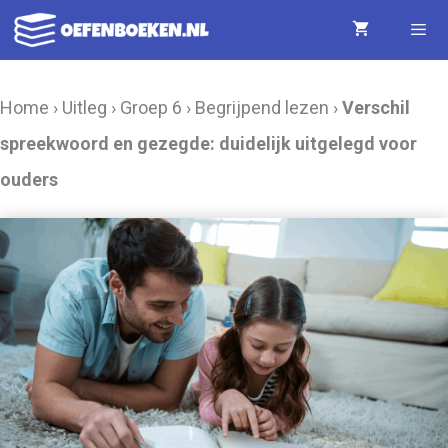
Ga
naar
de
Menu
Home
›
Uitleg
›
Groep 6
›
Begrijpend lezen
›
Verschil
inhoud
spreekwoord en gezegde: duidelijk uitgelegd voor
ouders