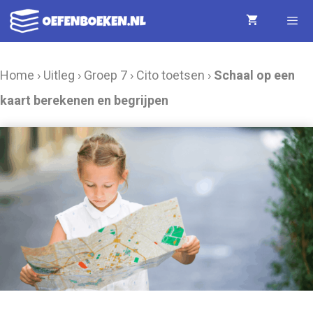
Ga
naar
de
Menu
Home
›
Uitleg
›
Groep 7
›
Cito toetsen
›
Schaal op een
inhoud
kaart berekenen en begrijpen