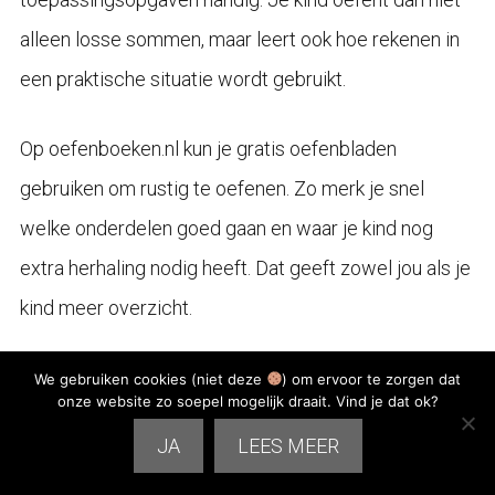
alleen losse sommen, maar leert ook hoe rekenen in
een praktische situatie wordt gebruikt.
Op oefenboeken.nl kun je gratis oefenbladen
gebruiken om rustig te oefenen. Zo merk je snel
welke onderdelen goed gaan en waar je kind nog
extra herhaling nodig heeft. Dat geeft zowel jou als je
kind meer overzicht.
Oefenboeken gebruiken voor extra herhaling
We gebruiken cookies (niet deze
) om ervoor te zorgen dat
onze website zo soepel mogelijk draait. Vind je dat ok?
Als je kind vaker moeite heeft met schaal,
JA
LEES MEER
verhoudingstabellen of eenheden omrekenen, kunnen