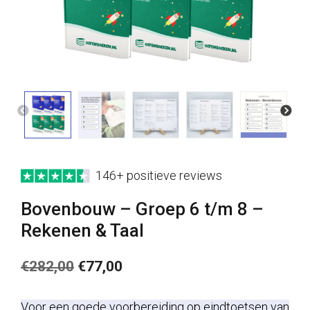
146+ positieve reviews
Bovenbouw – Groep 6 t/m 8 –
Rekenen & Taal
Oorspronkelijke
Huidige
€
282,00
€
77,00
prijs
prijs
Voor een goede voorbereiding op eindtoetsen van