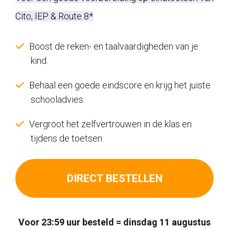
was:
is:
Cito, IEP & Route 8*
€282,00.
€77,00.
Boost de reken- en taalvaardigheden van je
kind.
Behaal een goede eindscore en krijg het juiste
schooladvies.
Vergroot het zelfvertrouwen in de klas en
tijdens de toetsen.
DIRECT BESTELLEN
Voor 23:59 uur besteld = dinsdag 11 augustus