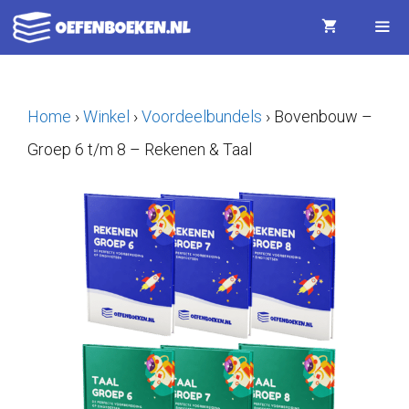
Ga
naar
de
Menu
inhoud
Home
›
Winkel
›
Voordeelbundels
›
Bovenbouw –
Groep 6 t/m 8 – Rekenen & Taal