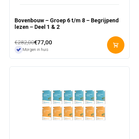
Bovenbouw – Groep 6 t/m 8 – Begrijpend
lezen – Deel 1 & 2
Oorspronkelijke
Huidige
€
77,00
€
282,00
Toevoeg
prijs
prijs
Morgen in huis
aan
was:
is:
winkelwa
€282,00.
€77,00.