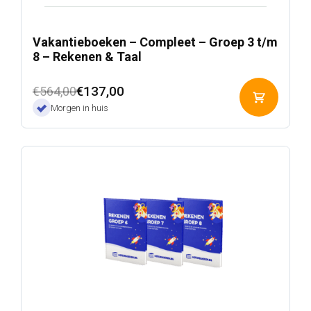
Vakantieboeken – Compleet – Groep 3 t/m
8 – Rekenen & Taal
Oorspronkelijke
Huidige
€
137,00
€
564,00
Toevoeg
prijs
prijs
Morgen in huis
aan
was:
is:
winkelwa
€564,00.
€137,00.