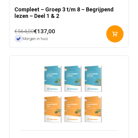
Compleet – Groep 3 t/m 8 – Begrijpend
lezen – Deel 1 & 2
Oorspronkelijke
Huidige
€
137,00
€
564,00
Toevoeg
prijs
prijs
Morgen in huis
aan
was:
is:
winkelwa
€564,00.
€137,00.