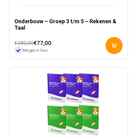
Onderbouw – Groep 3 t/m 5 – Rekenen &
Taal
Oorspronkelijke
Huidige
€
77,00
€
282,00
Toevoeg
prijs
prijs
Morgen in huis
aan
was:
is:
winkelwa
€282,00.
€77,00.