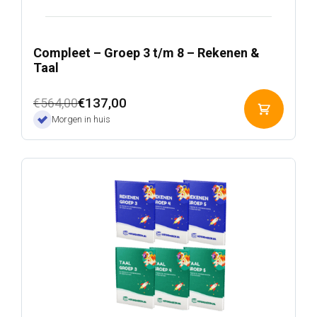
Compleet – Groep 3 t/m 8 – Rekenen &
Taal
Oorspronkelijke
Huidige
€
137,00
€
564,00
Toevoeg
prijs
prijs
Morgen in huis
aan
was:
is:
winkelwa
€564,00.
€137,00.