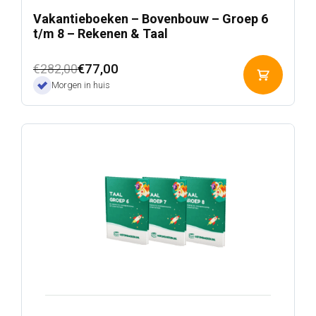
Vakantieboeken – Bovenbouw – Groep 6
t/m 8 – Rekenen & Taal
Oorspronkelijke
Huidige
€
77,00
€
282,00
Toevoeg
prijs
prijs
Morgen in huis
aan
was:
is:
winkelwa
€282,00.
€77,00.