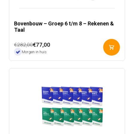
Bovenbouw – Groep 6 t/m 8 – Rekenen &
Taal
Oorspronkelijke
Huidige
€
77,00
€
282,00
Toevoeg
prijs
prijs
Morgen in huis
aan
was:
is:
winkelwa
€282,00.
€77,00.