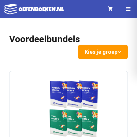
Ga
naar
de
Menu
Voordeelbundels
inhoud
Kies je groep