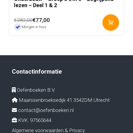
lezen – Deel 1 & 2
Oorspronkelijke
Huidige
€
77,00
€
282,00
Toevoeg
prijs
prijs
Morgen in huis
aan
was:
is:
winkelwa
€282,00.
€77,00.
Contactinformatie
Oefenboeken B.V.
Maarssenbroeksedijk 41 3542DM Utrecht
contact@oefenboeken.nl
KVK: 97565644
Algemene voorwaarden & Privacy