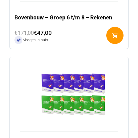
Bovenbouw – Groep 6 t/m 8 – Rekenen
Oorspronkelijke
Huidige
€
47,00
€
171,00
Toevoeg
prijs
prijs
Morgen in huis
aan
was:
is:
winkelwa
€171,00.
€47,00.