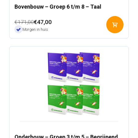
Bovenbouw – Groep 6 t/m 8 – Taal
Oorspronkelijke
Huidige
€
47,00
€
171,00
Toevoeg
prijs
prijs
Morgen in huis
aan
was:
is:
winkelwa
€171,00.
€47,00.
Onderbouw – Groep 3 t/m 5 – Begrijpend