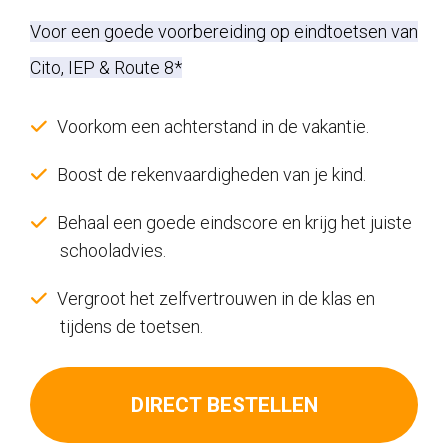
prijs
prijs
Voor een goede voorbereiding op eindtoetsen van
was:
is:
Cito, IEP & Route 8*
€342,00.
€77,00.
Voorkom een achterstand in de vakantie.
Boost de rekenvaardigheden van je kind.
Behaal een goede eindscore en krijg het juiste
schooladvies.
Vergroot het zelfvertrouwen in de klas en
tijdens de toetsen.
DIRECT BESTELLEN