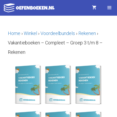
Ga
naar
de
Menu
inhoud
Home
›
Winkel
›
Voordeelbundels
›
Rekenen
›
Vakantieboeken – Compleet – Groep 3 t/m 8 –
Rekenen