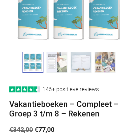
146+ positieve reviews
Vakantieboeken – Compleet –
Groep 3 t/m 8 – Rekenen
Oorspronkelijke
Huidige
€
342,00
€
77,00