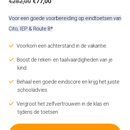
Oorspronkelijke
Huidige
€
282,00
€
77,00
prijs
prijs
Voor een goede voorbereiding op eindtoetsen van
was:
is:
Cito, IEP & Route 8*
€282,00.
€77,00.
Voorkom een achterstand in de vakantie.
Boost de reken- en taalvaardigheden van je
kind.
Behaal een goede eindscore en krijg het juiste
schooladvies.
Vergroot het zelfvertrouwen in de klas en
tijdens de toetsen.