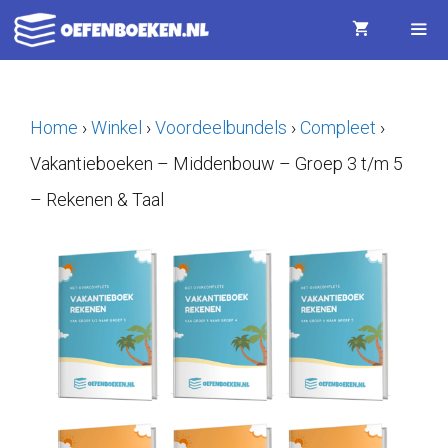
Ga
naar
de
Menu
inhoud
Home
›
Winkel
›
Voordeelbundels
›
Compleet
›
Vakantieboeken – Middenbouw – Groep 3 t/m 5
– Rekenen & Taal