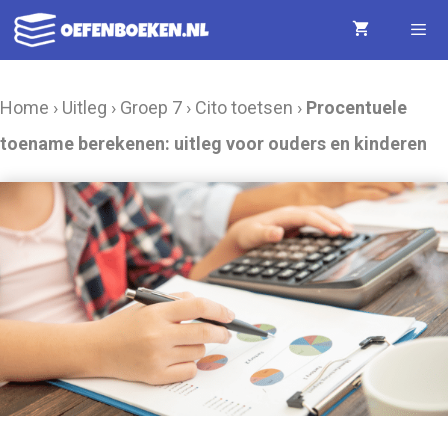
Ga
naar
de
Menu
Home
›
Uitleg
›
Groep 7
›
Cito toetsen
›
Procentuele
inhoud
toename berekenen: uitleg voor ouders en kinderen