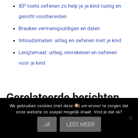
IEP toets oefenen zo help je je kind rustig en
gericht voorbereiden
Breuken vermenigvuldigen en delen
Inhoudsmaten: uitleg en oefenen met je kind
Lengtemaat: uitleg, omrekenen en oefenen
voor je kind
Gerelateerde berichten
We gebruiken cookies (niet deze
) om ervoor te zorgen dat
onze website zo soepel mogelijk draait. Vind je dat ok?
JA
LEES MEER