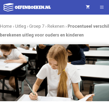
Ga
naar
de
Menu
Home
›
Uitleg
›
Groep 7
›
Rekenen
›
Procentueel verschil
inhoud
berekenen uitleg voor ouders en kinderen