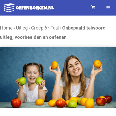
Ga
naar
de
Menu
Home
›
Uitleg
›
Groep 6
›
Taal
›
Onbepaald telwoord
inhoud
uitleg, voorbeelden en oefenen