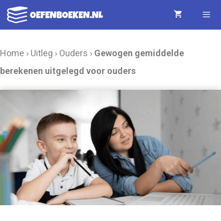
Ga
naar
de
Menu
Home
›
Uitleg
›
Ouders
›
Gewogen gemiddelde
inhoud
berekenen uitgelegd voor ouders