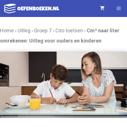
Ga
naar
de
Menu
Home
›
Uitleg
›
Groep 7
›
Cito toetsen
›
Cm³ naar liter
inhoud
omrekenen: Uitleg voor ouders en kinderen