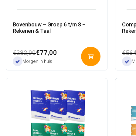
Bovenbouw – Groep 6 t/m 8 –
Compl
Rekenen & Taal
Reken
Oorspronkelijke
Huidige
Oors
Huid
€
77,00
€
282,00
€
564
Toevoegen
prijs
prijs
prijs
prijs
Morgen in huis
Mo
aan
was:
is:
was:
is:
winkelwagen
€282,00.
€77,00.
€564
€137