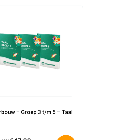
,00.
,00.
bouw – Groep 3 t/m 5 – Taal