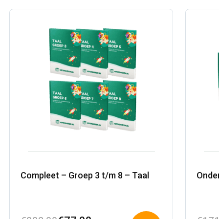
€282,00.
€77,00.
€648
€257
Compleet – Groep 3 t/m 8 – Taal
Onder