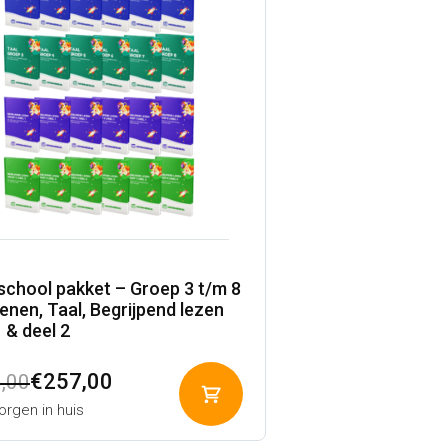
school pakket – Groep 3 t/m 8
enen, Taal, Begrijpend lezen
1 & deel 2
pronkelijke
ige
€
257,00
,00
Toevoegen
rgen in huis
aan
winkelwagen