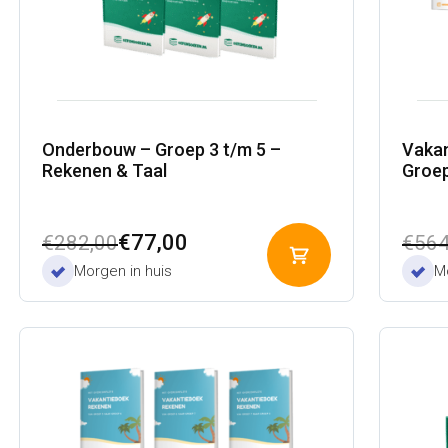
Onderbouw – Groep 3 t/m 5 –
Vakan
Rekenen & Taal
Groep
Oorspronkelijke
Huidige
Oors
Huid
€
77,00
€
282,00
€
564
Toevoegen
prijs
prijs
prijs
prijs
Morgen in huis
Mo
aan
was:
is:
was:
is:
winkelwagen
€282,00.
€77,00.
€564
€137