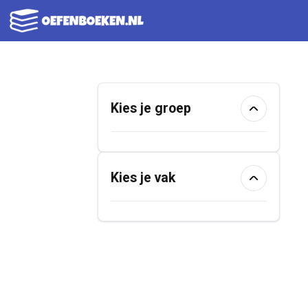
Ga
naar
de
inhoud
Kies je groep
Kies je vak