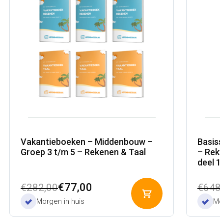
Vakantieboeken – Middenbouw –
Basis
Groep 3 t/m 5 – Rekenen & Taal
– Rek
deel 
Oorspronkelijke
Huidige
Oors
Huid
€
77,00
€
282,00
€
648
Toevoegen
prijs
prijs
prijs
prijs
Morgen in huis
Mo
aan
was:
is:
was:
is:
winkelwagen