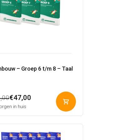
bouw – Groep 6 t/m 8 – Taal
pronkelijke
ige
€
47,00
,00
Toevoegen
rgen in huis
aan
winkelwagen
,00.
00.