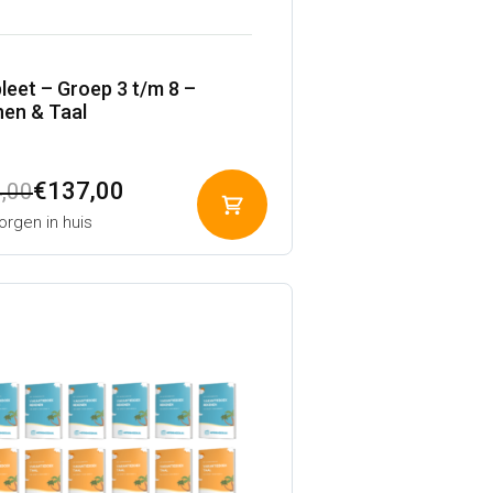
eet – Groep 3 t/m 8 –
en & Taal
pronkelijke
ige
€
137,00
,00
Toevoegen
rgen in huis
aan
winkelwagen
,00.
,00.