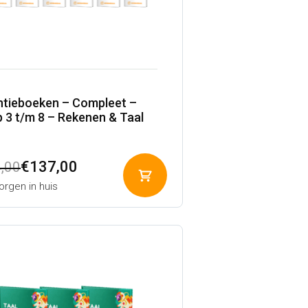
tieboeken – Compleet –
 3 t/m 8 – Rekenen & Taal
pronkelijke
ige
€
137,00
,00
Toevoegen
rgen in huis
aan
winkelwagen
,00.
,00.