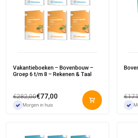
Vakantieboeken – Bovenbouw –
Boven
Groep 6 t/m 8 – Rekenen & Taal
Oorspronkelijke
Huidige
Oors
Huid
€
77,00
€
282,00
€
171
Toevoegen
prijs
prijs
prijs
prijs
Morgen in huis
Mo
aan
was:
is:
was:
is:
winkelwagen
€282,00.
€77,00.
€171
€47,