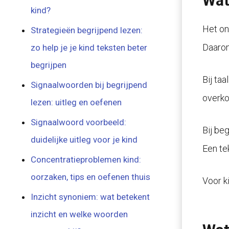
Wat
kind?
Het on
Strategieën begrijpend lezen:
Daarom
zo help je je kind teksten beter
begrijpen
Bij ta
Signaalwoorden bij begrijpend
overko
lezen: uitleg en oefenen
Signaalwoord voorbeeld:
Bij be
duidelijke uitleg voor je kind
Een te
Concentratieproblemen kind:
oorzaken, tips en oefenen thuis
Voor ki
Inzicht synoniem: wat betekent
inzicht en welke woorden