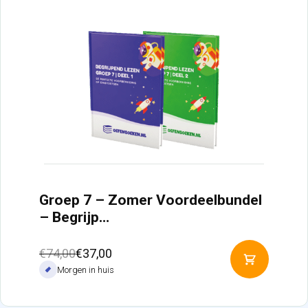
Groep 7 – Zomer Voordeelbundel
– Begrijp…
Oorspronkelijke
Huidige
€
74,00
€
37,00
Toevoeg
prijs
prijs
Morgen in huis
aan
was:
is:
winkelw
€74,00.
€37,00.