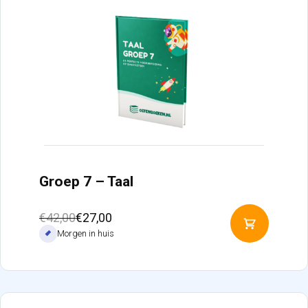
Groep 7 – Taal
Oorspronkelijke
Huidige
€
42,00
€
27,00
Toevoeg
prijs
prijs
Morgen in huis
aan
was:
is:
winkelw
€42,00.
€27,00.