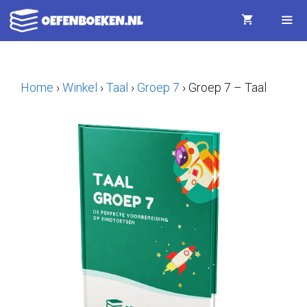
Ga
naar
de
Menu
inhoud
Home
›
Winkel
›
Taal
›
Groep 7
›
Groep 7 – Taal