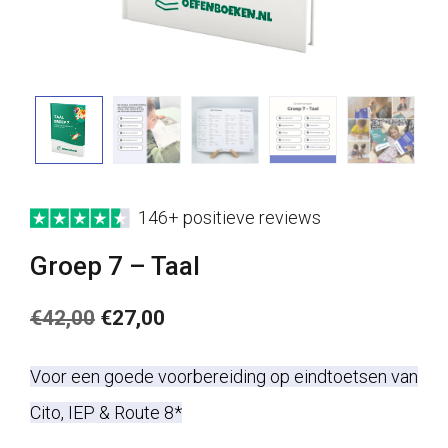
146+ positieve reviews
Groep 7 – Taal
Oorspronkelijke
Huidige
€
42,00
€
27,00
prijs
prijs
Voor een goede voorbereiding op eindtoetsen van
was:
is:
Cito, IEP & Route 8*
€42,00.
€27,00.