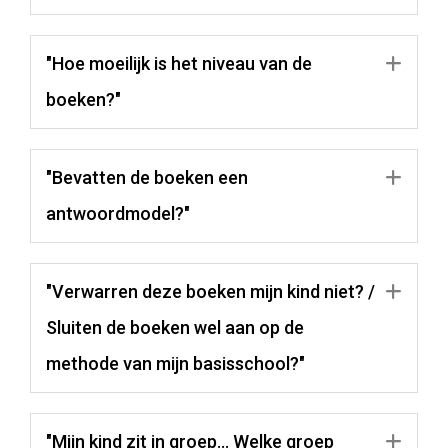
"Hoe moeilijk is het niveau van de
Uit
boeken?"
"Bevatten de boeken een
Uit
antwoordmodel?"
"Verwarren deze boeken mijn kind niet? /
Uit
Sluiten de boeken wel aan op de
methode van mijn basisschool?"
"Mijn kind zit in groep… Welke groep
Uit