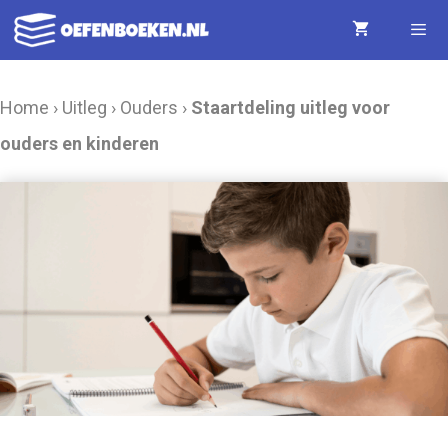
Ga
naar
de
Menu
Home
›
Uitleg
›
Ouders
›
Staartdeling uitleg voor
inhoud
ouders en kinderen