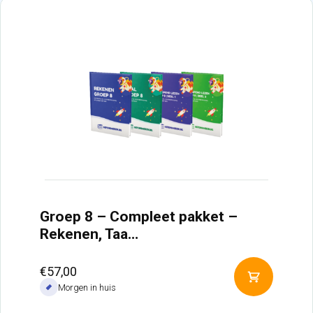
Groep 8 – Compleet pakket –
Rekenen, Taa…
€
57,00
Toevoeg
Morgen in huis
aan
winkelw