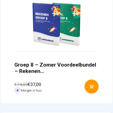
Groep 8 – Zomer Voordeelbundel
– Rekenen…
Oorspronkelijke
Huidige
€
74,00
€
37,00
Toevoeg
prijs
prijs
Morgen in huis
aan
was:
is:
winkelw
€74,00.
€37,00.