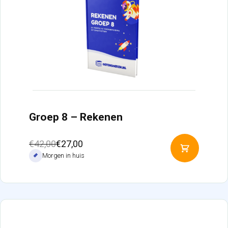
Groep 8 – Rekenen
Oorspronkelijke
Huidige
€
42,00
€
27,00
Toevoeg
prijs
prijs
Morgen in huis
aan
was:
is:
winkelw
€42,00.
€27,00.