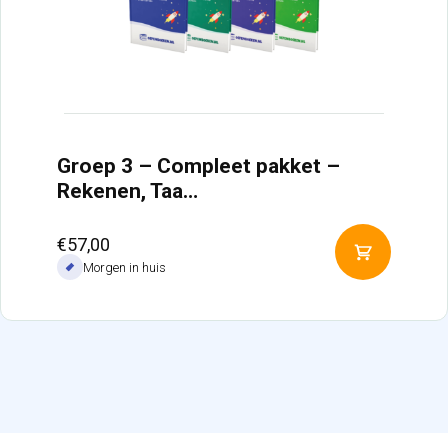
Groep 3 – Compleet pakket –
Rekenen, Taa…
€
57,00
Toevoeg
Morgen in huis
aan
winkelw