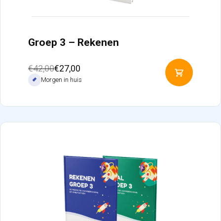
Groep 3 – Rekenen
Oorspronkelijke
Huidige
€
42,00
€
27,00
Toevoeg
prijs
prijs
Morgen in huis
aan
was:
is:
winkelw
€42,00.
€27,00.