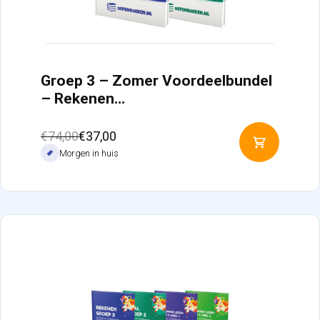
Groep 3 – Zomer Voordeelbundel
– Rekenen…
Oorspronkelijke
Huidige
€
74,00
€
37,00
Toevoeg
prijs
prijs
Morgen in huis
aan
was:
is:
winkelw
€74,00.
€37,00.