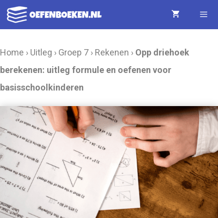
Ga
naar
de
Menu
Home
›
Uitleg
›
Groep 7
›
Rekenen
›
Opp driehoek
inhoud
berekenen: uitleg formule en oefenen voor
basisschoolkinderen